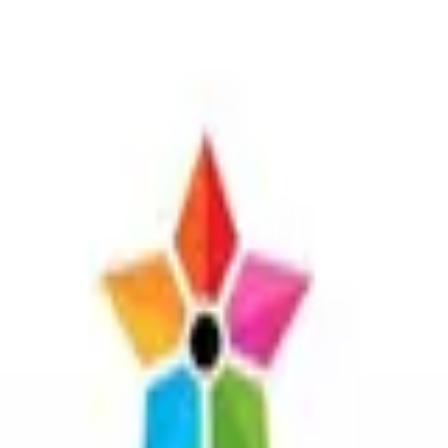
0808 | Chỉ trong ngày 8/8!
& Listings
Travel
Tất cả →
rce Theme