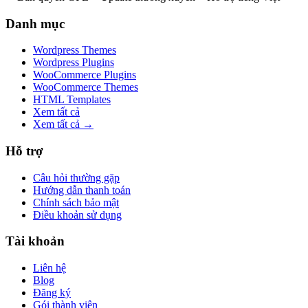
Danh mục
Wordpress Themes
Wordpress Plugins
WooCommerce Plugins
WooCommerce Themes
HTML Templates
Xem tất cả
Xem tất cả →
Hỗ trợ
Câu hỏi thường gặp
Hướng dẫn thanh toán
Chính sách bảo mật
Điều khoản sử dụng
Tài khoản
Liên hệ
Blog
Đăng ký
Gói thành viên