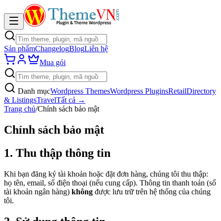
Sản phẩm
Changelog
Blog
Liên hệ
Mua gói
Danh mục
Wordpress Themes
Wordpress Plugins
Retail
Directory
& Listings
Travel
Tất cả →
Trang chủ
/
Chính sách bảo mật
Chính sách bảo mật
1. Thu thập thông tin
Khi bạn đăng ký tài khoản hoặc đặt đơn hàng, chúng tôi thu thập:
họ tên, email, số điện thoại (nếu cung cấp). Thông tin thanh toán (số
tài khoản ngân hàng)
không
được lưu trữ trên hệ thống của chúng
tôi.