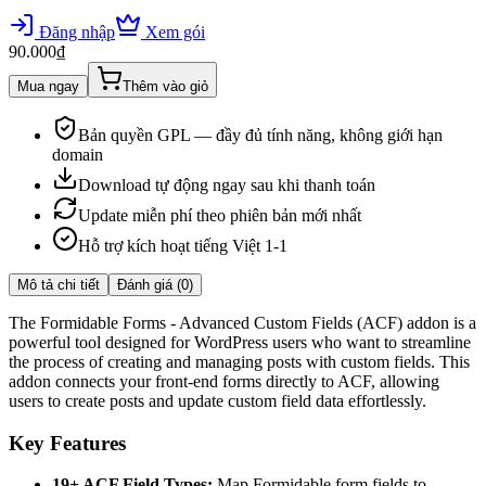
Đăng nhập
Xem gói
90.000₫
Mua ngay
Thêm vào giỏ
Bản quyền GPL — đầy đủ tính năng, không giới hạn
domain
Download tự động ngay sau khi thanh toán
Update miễn phí theo phiên bản mới nhất
Hỗ trợ kích hoạt tiếng Việt 1-1
Mô tả chi tiết
Đánh giá (
0
)
The Formidable Forms - Advanced Custom Fields (ACF) addon is a
powerful tool designed for WordPress users who want to streamline
the process of creating and managing posts with custom fields. This
addon connects your front-end forms directly to ACF, allowing
users to create posts and update custom field data effortlessly.
Key Features
19+ ACF Field Types:
Map Formidable form fields to