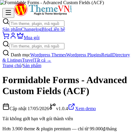
Sản phẩm
Changelog
Blog
Liên hệ
Mua gói
Danh mục
Wordpress Themes
Wordpress Plugins
Retail
Directory
& Listings
Travel
Tất cả →
Trang chủ
/
Sản phẩm
Formidable Forms - Advanced
Custom Fields (ACF)
Cập nhật
17/05/2026
v
1.0.4
Xem demo
Tải không giới hạn với gói thành viên
Hơn 3.900 theme & plugin premium — chỉ từ 99.000₫/tháng