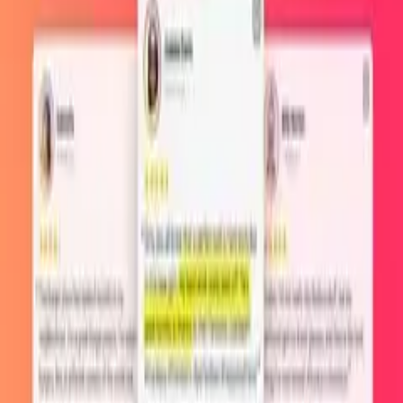
và tối ưu hóa quy trình hỗ trợ khách hàng. Mức giá tham khảo cho
plugin này là
$29
với các chính sách bảo hành và hỗ trợ tận tình.
Sản phẩm liên quan
Pages by User Role for WordPress
v
1.7.2.101119
11/4/2026
90.000₫
MyThemeShop My WP Mega Menu
v
1.1.12
11/4/2026
90.000₫
WooCommerce Delivery Area Pro
v
2.2.4
11/4/2026
90.000₫
Popping Sidebars and Widgets for WordPress
v
1.22
13/6/2026